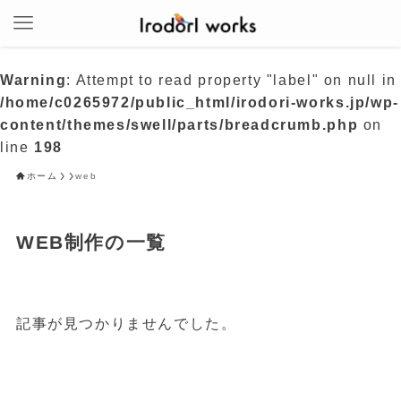
Warning
: Attempt to read property "label" on null in
/home/c0265972/public_html/irodori-works.jp/wp-
ホーム
Irodori Worksについて
content/themes/swell/parts/breadcrumb.php
on
できること
line
198
月額制ホームページ制作
ホーム
web
MEO対策
サイトの修正・リニューアル
その他
WEB制作の一覧
制作事例
お問合せ
個人情報の取扱いについて
記事が見つかりませんでした。